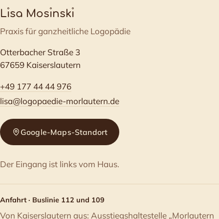
L
ı
sa Mos
ı
nsk
ı
Praxis für ganzheitliche Logopädie
Otterbacher Straße 3
67659 Kaiserslautern
+49 177 44 44 976
lisa@logopaedie-morlautern.de
Google-Maps-Standort
Der Eingang ist links vom Haus.
Anfahrt · Buslinie 112 und 109
Von Kaiserslautern aus: Ausstiegshaltestelle „Morlautern