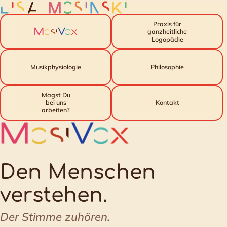
Praxis für
ganzheitliche
Logopädie
Musik­physiologie
Philosophie
Magst Du
bei uns
Kontakt
arbeiten?
Den Menschen
verstehen.
Der Stimme zuhören.