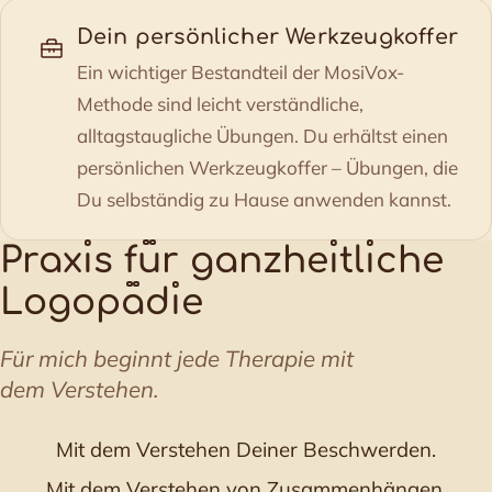
Dein persönlicher Werkzeugkoffer
Ein wichtiger Bestandteil der MosiVox-
Methode sind leicht verständliche,
alltagstaugliche Übungen. Du erhältst einen
persönlichen Werkzeugkoffer – Übungen, die
Du selbständig zu Hause anwenden kannst.
Prax
ı
s f
u
r ganzhe
ı
tl
ı
che
Logop
a
d
ı
e
Für mich beginnt jede Therapie mit
dem Verstehen.
Mit dem Verstehen Deiner Beschwerden.
Mit dem Verstehen von Zusammenhängen.